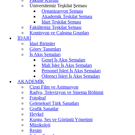
Fakülte Kurulu
Üniversitemiz Teşkilat Şeması
Organizasyon Şeması
Akademik Teşkilat Şeması
İdari Teşkilat Şeması
Fakültemiz Teşkilat Şeması
Komisyon ve Çalışma Grupları
İDARİ
İdari Birimler
Görev Tanımları
İş Akış Şemaları
Genel İş Akış Şemaları
Mali İşler İş Akış Şemaları
Personel İşleri İş Akış Şemaları
Öğrenci İşleri İş Akış Şemaları
AKADEMİK
Çizgi Film ve Animasyon
Radyo, Televizyon ve Sinema Bölümü
Fotoğraf
Geleneksel Türk Sanatları
Grafik Sanatlar
Heykel
Kurgu, Ses ve Görüntü Yönetimi
Müzikoloji
Resim