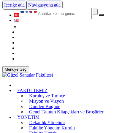
İçeriğe atla
Navigasyona atla
Menüye Geç
FAKÜLTEMİZ
Kuruluş ve Tarihçe
Misyon ve Vizyon
Dünden Bugüne
Genel Tanıtım Kitapçıkları ve Broşürler
YÖNETİM
Dekanlık Yönetimi
Fakülte Yönetim Kurulu