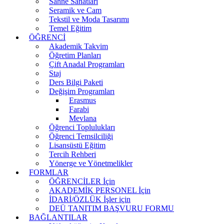
Sahne Sanatları
Seramik ve Cam
Tekstil ve Moda Tasarımı
Temel Eğitim
ÖĞRENCİ
Akademik Takvim
Öğretim Planları
Çift Anadal Programları
Staj
Ders Bilgi Paketi
Değişim Programları
Erasmus
Farabi
Mevlana
Öğrenci Toplulukları
Öğrenci Temsilciliği
Lisansüstü Eğitim
Tercih Rehberi
Yönerge ve Yönetmelikler
FORMLAR
ÖĞRENCİLER İçin
AKADEMİK PERSONEL İçin
İDARİ/ÖZLÜK İşler için
DEÜ TANITIM BAŞVURU FORMU
BAĞLANTILAR