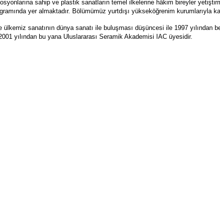
onlarına sahip ve plastik sanatların temel ilkelerine hâkim bireyler yetişti
rogramında yer almaktadır. Bölümümüz yurtdışı yükseköğrenim kurumlarıyla karş
 ülkemiz sanatının dünya sanatı ile buluşması düşüncesi ile 1997 yılından
 2001 yılından bu yana Uluslararası Seramik Akademisi IAC üyesidir.