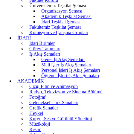
Fakülte Kurulu
Üniversitemiz Teşkilat Şeması
Organizasyon Şeması
Akademik Teşkilat Şeması
İdari Teşkilat Şeması
Fakültemiz Teşkilat Şeması
Komisyon ve Çalışma Grupları
İDARİ
İdari Birimler
Görev Tanımları
İş Akış Şemaları
Genel İş Akış Şemaları
Mali İşler İş Akış Şemaları
Personel İşleri İş Akış Şemaları
Öğrenci İşleri İş Akış Şemaları
AKADEMİK
Çizgi Film ve Animasyon
Radyo, Televizyon ve Sinema Bölümü
Fotoğraf
Geleneksel Türk Sanatları
Grafik Sanatlar
Heykel
Kurgu, Ses ve Görüntü Yönetimi
Müzikoloji
Resim