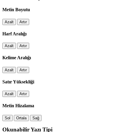
Metin Boyutu
Azalt
Artır
Harf Aralığı
Azalt
Artır
Kelime Aralığı
Azalt
Artır
Satır Yüksekliği
Azalt
Artır
Metin Hizalama
Sol
Ortala
Sağ
Okunabilir Yazı Tipi