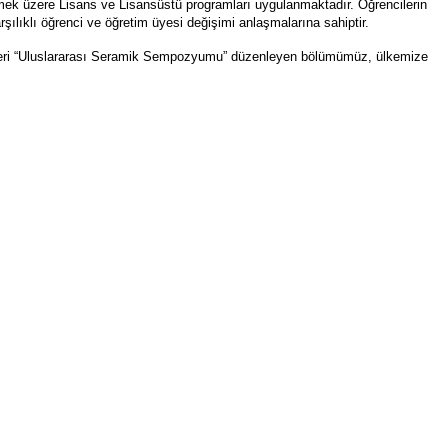
rmek
üzere Lisans ve Lisansüstü programları uygulanmaktadır. Öğrencilerin
ılıklı öğrenci ve öğretim üyesi değişimi anlaşmalarına sahiptir.
 beri “Uluslararası Seramik Sempozyumu” düzenleyen bölümümüz, ülkemize