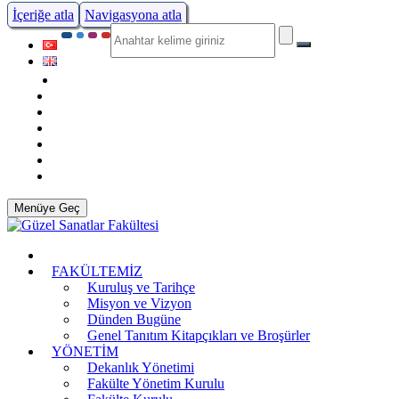
İçeriğe atla
Navigasyona atla
Menüye Geç
FAKÜLTEMİZ
Kuruluş ve Tarihçe
Misyon ve Vizyon
Dünden Bugüne
Genel Tanıtım Kitapçıkları ve Broşürler
YÖNETİM
Dekanlık Yönetimi
Fakülte Yönetim Kurulu