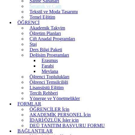
Sahne Sanatları
Seramik ve Cam
Tekstil ve Moda Tasarımı
Temel Eğitim
ÖĞRENCİ
Akademik Takvim
Öğretim Planları
Çift Anadal Programları
Staj
Ders Bilgi Paketi
Değişim Programları
Erasmus
Farabi
Mevlana
Öğrenci Toplulukları
Öğrenci Temsilciliği
Lisansüstü Eğitim
Tercih Rehberi
Yönerge ve Yönetmelikler
FORMLAR
ÖĞRENCİLER İçin
AKADEMİK PERSONEL İçin
İDARİ/ÖZLÜK İşler için
DEÜ TANITIM BAŞVURU FORMU
BAĞLANTILAR