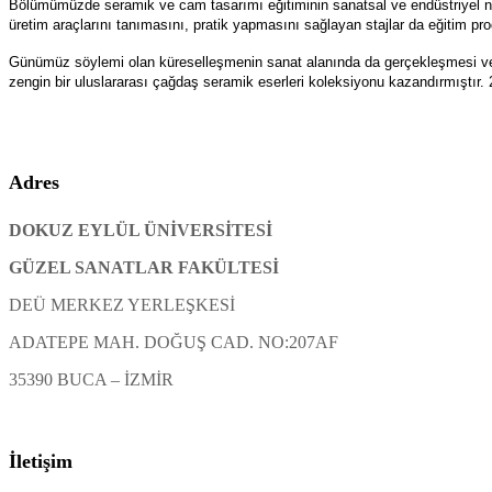
Bölümümüzde seramik ve cam tasarımı eğitiminin sanatsal ve endüstriyel nosy
üretim araçlarını tanımasını, pratik yapmasını sağlayan stajlar da eğitim p
Günümüz söylemi olan küreselleşmenin sanat alanında da gerçekleşmesi ve
zengin bir uluslararası çağdaş seramik eserleri koleksiyonu kazandırmıştır.
Adres
DOKUZ EYLÜL ÜNİVERSİTESİ
GÜZEL SANATLAR FAKÜLTESİ
DEÜ MERKEZ YERLEŞKESİ
ADATEPE MAH. DOĞUŞ CAD. NO:207AF
35390 BUCA – İZMİR
İletişim