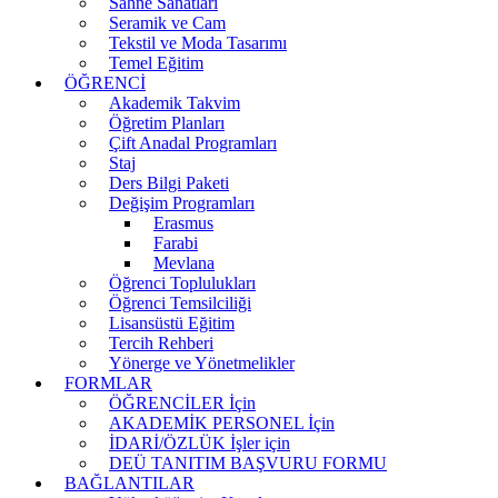
Sahne Sanatları
Seramik ve Cam
Tekstil ve Moda Tasarımı
Temel Eğitim
ÖĞRENCİ
Akademik Takvim
Öğretim Planları
Çift Anadal Programları
Staj
Ders Bilgi Paketi
Değişim Programları
Erasmus
Farabi
Mevlana
Öğrenci Toplulukları
Öğrenci Temsilciliği
Lisansüstü Eğitim
Tercih Rehberi
Yönerge ve Yönetmelikler
FORMLAR
ÖĞRENCİLER İçin
AKADEMİK PERSONEL İçin
İDARİ/ÖZLÜK İşler için
DEÜ TANITIM BAŞVURU FORMU
BAĞLANTILAR