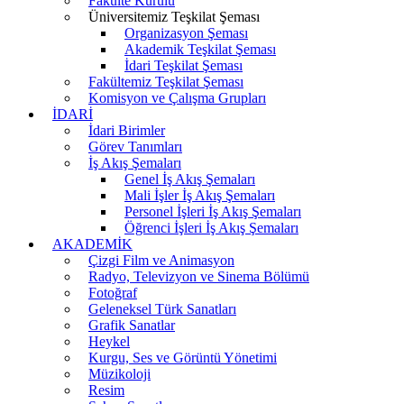
Fakülte Kurulu
Üniversitemiz Teşkilat Şeması
Organizasyon Şeması
Akademik Teşkilat Şeması
İdari Teşkilat Şeması
Fakültemiz Teşkilat Şeması
Komisyon ve Çalışma Grupları
İDARİ
İdari Birimler
Görev Tanımları
İş Akış Şemaları
Genel İş Akış Şemaları
Mali İşler İş Akış Şemaları
Personel İşleri İş Akış Şemaları
Öğrenci İşleri İş Akış Şemaları
AKADEMİK
Çizgi Film ve Animasyon
Radyo, Televizyon ve Sinema Bölümü
Fotoğraf
Geleneksel Türk Sanatları
Grafik Sanatlar
Heykel
Kurgu, Ses ve Görüntü Yönetimi
Müzikoloji
Resim