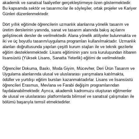
akademik ve sanatsal faaliyetler gerçekleştirmeye özen göstermektedir.
Bu kapsamda sektör ve tasarımcılar ile söyleşiler, ortak projeler ve Kariyer
Günleri düzenlenmektedir.
Dört yıllık eğitimde öğrencilerin uzmanlık alanlarına yönelik tasarım ve
üretim derslerinin yanında, sanat ve tasarım alanında bakış açılarını
geliştirecek dersler de verilmektedir. Alana yönelik atölyeler bulunmakta ve
iki ve üç boyutlu tasarım/uygulama programları kullanılmaktadır. Uzmanlık
alanları doğrultusunda yapılan çeşitli kurum stajları ile ve teknik gezilerle
eğitim desteklenmektedir. Lisans eğitiminin yanı sıra kuruluşundan itibaren
lisansüstü (Yüksek Lisans, Sanatta Yeterlik) eğitimi de verilmektedir.
Öğrenciler Dokuma, Baskı, Moda Giyim, Mücevher, Deri Ürün Tasarım ve
Uygulama alanlarında ulusal ve uluslararası yarışmalara katılmakta,
ödüller ve yurtdışı eğitim bursları kazanmaktadırlar. Lisans ve lisansüstü
öğrencileri Erasmus, Mevlana ve Farabi değişim programlarından
faydalanabilmektedir. Ayrıca, akademik kadromuzu oluşturan eğitmenler
de ulusal ve uluslararası platformlarda bilimsel ve sanatsal çalışmaları ile
bölümü başarıyla temsil etmektedirler.