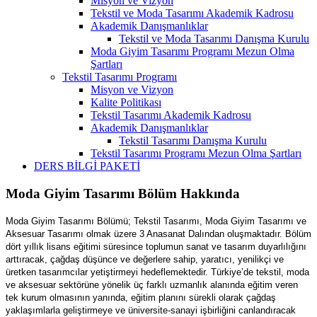
Misyon ve Vizyon
Tekstil ve Moda Tasarımı Akademik Kadrosu
Akademik Danışmanlıklar
Tekstil ve Moda Tasarımı Danışma Kurulu
Moda Giyim Tasarımı Programı Mezun Olma
Şartları
Tekstil Tasarımı Programı
Misyon ve Vizyon
Kalite Politikası
Tekstil Tasarımı Akademik Kadrosu
Akademik Danışmanlıklar
Tekstil Tasarımı Danışma Kurulu
Tekstil Tasarımı Programı Mezun Olma Şartları
DERS BİLGİ PAKETİ
Moda Giyim Tasarımı Bölüm Hakkında
Moda Giyim Tasarımı Bölümü; Tekstil Tasarımı, Moda Giyim Tasarımı ve
Aksesuar Tasarımı olmak üzere 3 Anasanat Dalından oluşmaktadır. Bölüm
dört yıllık lisans eğitimi süresince toplumun sanat ve tasarım duyarlılığını
arttıracak, çağdaş düşünce ve değerlere sahip, yaratıcı, yenilikçi ve
üretken tasarımcılar yetiştirmeyi hedeflemektedir. Türkiye’de tekstil, moda
ve aksesuar sektörüne yönelik üç farklı uzmanlık alanında eğitim veren
tek kurum olmasının yanında, eğitim planını sürekli olarak çağdaş
yaklaşımlarla geliştirmeye ve üniversite-sanayi işbirliğini canlandıracak