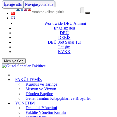
İçeriğe atla
Navigasyona atla
Worldwide DEU Alumni
Engelsiz deu
DEÜ
DEBİS
DEÜ 360 Sanal Tur
İletişim
KVKK
Menüye Geç
FAKÜLTEMİZ
Kuruluş ve Tarihçe
Misyon ve Vizyon
Dünden Bugüne
Genel Tanıtım Kitapçıkları ve Broşürler
YÖNETİM
Dekanlık Yönetimi
Fakülte Yönetim Kurulu