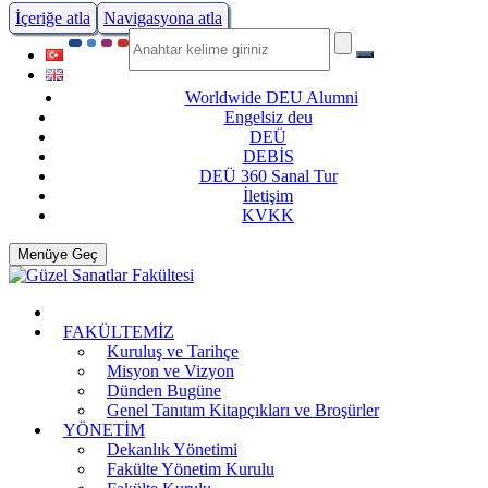
İçeriğe atla
Navigasyona atla
Worldwide DEU Alumni
Engelsiz deu
DEÜ
DEBİS
DEÜ 360 Sanal Tur
İletişim
KVKK
Menüye Geç
FAKÜLTEMİZ
Kuruluş ve Tarihçe
Misyon ve Vizyon
Dünden Bugüne
Genel Tanıtım Kitapçıkları ve Broşürler
YÖNETİM
Dekanlık Yönetimi
Fakülte Yönetim Kurulu