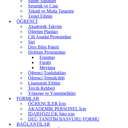
Sahne Sanatları
Seramik ve Cam
Tekstil ve Moda Tasarımı
Temel Eğitim
ÖĞRENCİ
Akademik Takvim
Öğretim Planları
Çift Anadal Programları
Staj
Ders Bilgi Paketi
Değişim Programları
Erasmus
Farabi
Mevlana
Öğrenci Toplulukları
Öğrenci Temsilciliği
Lisansüstü Eğitim
Tercih Rehberi
Yönerge ve Yönetmelikler
FORMLAR
ÖĞRENCİLER İçin
AKADEMİK PERSONEL İçin
İDARİ/ÖZLÜK İşler için
DEÜ TANITIM BAŞVURU FORMU
BAĞLANTILAR