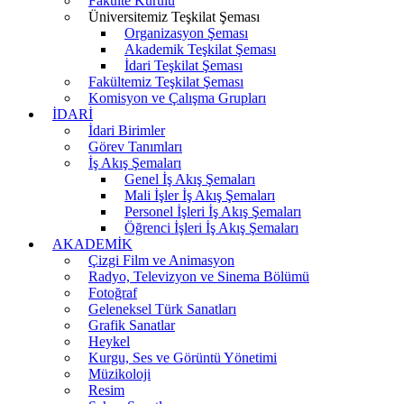
Fakülte Kurulu
Üniversitemiz Teşkilat Şeması
Organizasyon Şeması
Akademik Teşkilat Şeması
İdari Teşkilat Şeması
Fakültemiz Teşkilat Şeması
Komisyon ve Çalışma Grupları
İDARİ
İdari Birimler
Görev Tanımları
İş Akış Şemaları
Genel İş Akış Şemaları
Mali İşler İş Akış Şemaları
Personel İşleri İş Akış Şemaları
Öğrenci İşleri İş Akış Şemaları
AKADEMİK
Çizgi Film ve Animasyon
Radyo, Televizyon ve Sinema Bölümü
Fotoğraf
Geleneksel Türk Sanatları
Grafik Sanatlar
Heykel
Kurgu, Ses ve Görüntü Yönetimi
Müzikoloji
Resim